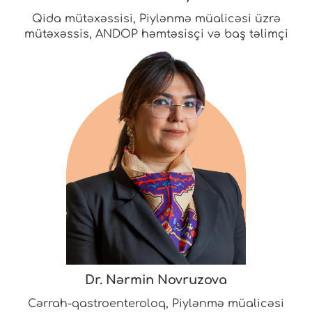
Qida mütəxəssisi, Piylənmə müalicəsi üzrə
mütəxəssis, ANDOP həmtəsisçi və baş təlimçi
Dr. Nərmin Novruzova
Cərrah-qastroenteroloq, Piylənmə müalicəsi