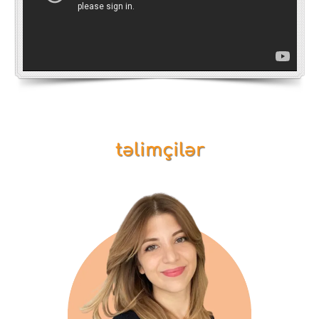
təlimçilər