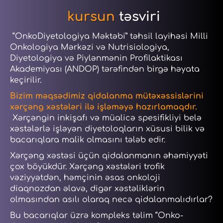
kursun
təsviri
“OnkoDiyetologiya Məktəbi” təhsil layihəsi Milli
Onkologiya Mərkəzi və Nutrisiologiya,
Diyetologiya və Piylənmənin Profilaktikası
Akademiyası (ANDOP) tərəfindən birgə həyata
keçirilir.
Bizim məqsədimiz qidalanma mütəxəssislərini
xərçəng xəstələri ilə işləməyə hazırlamaqdır.
Xərçəngin inkişafı və müalicə spesifikliyi belə
xəstələrlə işləyən diyetoloqların xüsusi bilik və
bacarıqlara malik olmasını tələb edir.
Xərçəng xəstəsi üçün qidalanmanın əhəmiyyəti
çox böyükdür. Xərçəng xəstələri trofik
vəziyyətdən, həmçinin əsas onkoloji
diaqnozdan əlavə, digər xəstəliklərin
olmasından asılı olaraq necə qidalanmalıdırlar?
Bu bacarıqlar üzrə kompleks təlim “Onko-