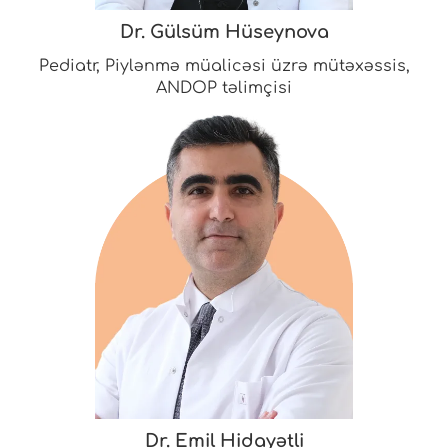
Dr. Gülsüm Hüseynova
Pediatr, Piylənmə müalicəsi üzrə mütəxəssis,
ANDOP təlimçisi
Dr. Emil Hidayətli