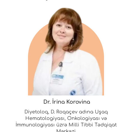
Dr. İrina Korovina
Diyetoloq, D. Roqaçev adına Uşaq
Hematologiyası, Onkologiyası və
İmmunologiyası üzrə Milli Tibbi Tədqiqat
Mərkəzi