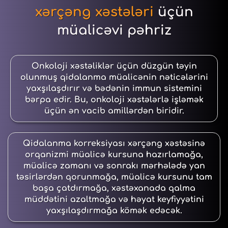
xərçəng xəstələri
üçün
müalicəvi pəhriz
Onkoloji xəstəliklər üçün düzgün təyin
olunmuş qidalanma müalicənin nəticələrini
yaxşılaşdırır və bədənin immun sistemini
bərpa edir. Bu, onkoloji xəstələrlə işləmək
üçün ən vacib amillərdən biridir.
Qidalanma korreksiyası xərçəng xəstəsinə
orqanizmi müalicə kursuna hazırlamağa,
müalicə zamanı və sonrakı mərhələdə yan
təsirlərdən qorunmağa, müalicə kursunu tam
başa çatdırmağa, xəstəxanada qalma
müddətini azaltmağa və həyat keyfiyyətini
yaxşılaşdırmağa kömək edəcək.