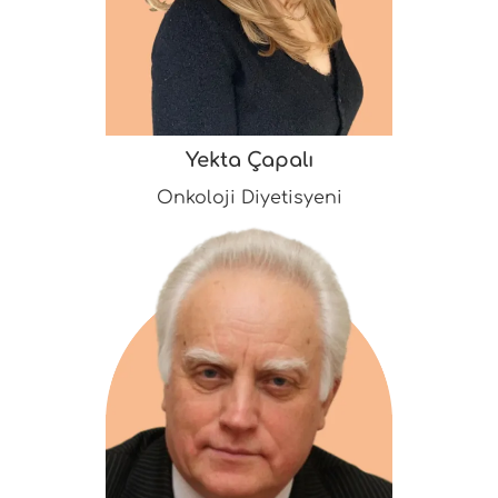
Yekta Çapalı
Onkoloji Diyetisyeni