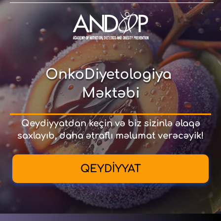
OnkoDiyetologiya
Məktəbi
Qeydiyyatdan keçin və biz sizinlə əlaqə
saxlayıb, daha ətraflı məlumat verəсəyik!
QEYDİYYAT