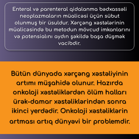
Enteral və parenteral qidalanma bədxassəli
neoplazmaların müalicəsi üçün sübut
olunmuş bir üsuldur. Xərçəng xəstələrinin
müalicəsində bu metodun mövcud imkanlarını
və potensialını aydın şəkildə başa düşmək
vacibdir.
Bütün dünyada xərçəng xəstəliyinin
artımı müşahidə olunur. Hazırda
onkoloji xəstəliklərdən ölüm halları
ürək-damar xəstəliklərindən sonra
ikinci yerdədir. Onkoloji xəstəliklərin
artması artıq dünyəvi bir problemdir.