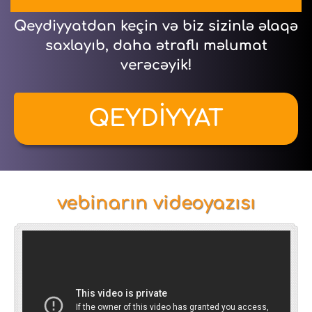
Qeydiyyatdan keçin və biz sizinlə əlaqə
saxlayıb, daha ətraflı məlumat
verəсəyik!
QEYDİYYAT
vebinarın videoyazısı