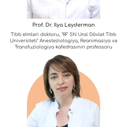
Prof. Dr. Ilya Leyderman
Tibb elmləri doktoru, "RF SN Ural Dövlət Tibb
Universiteti" Anesteziologiya, Reanimasiya və
Transfuziologiya kafedrasının professoru