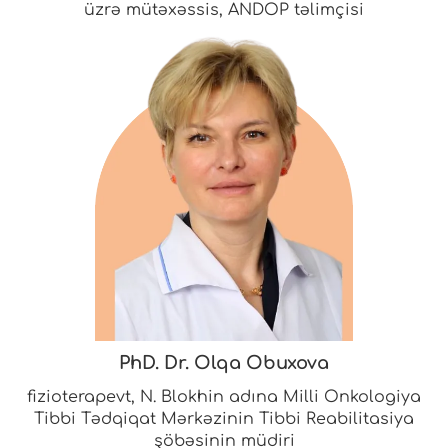
üzrə mütəxəssis, ANDOP təlimçisi
PhD. Dr. Olqa Obuxova
fizioterapevt, N. Blokhin adına Milli Onkologiya
Tibbi Tədqiqat Mərkəzinin Tibbi Reabilitasiya
şöbəsinin müdiri