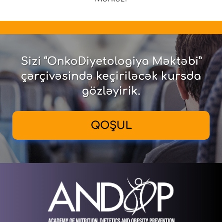
Sizi “OnkoDiyetologiya Məktəbi”
çərçivəsində keçiriləcək kursda
gözləyirik.
QOŞUL