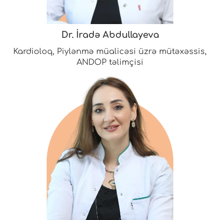
Dr. İradə Abdullayeva
Kardioloq, Piylənmə müalicəsi üzrə mütəxəssis,
ANDOP təlimçisi