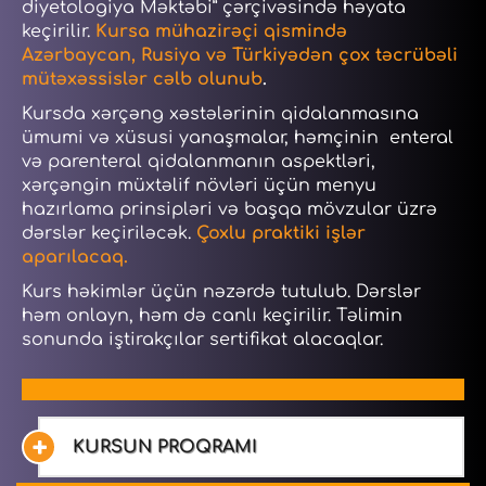
diyetologiya Məktəbi” çərçivəsində həyata
keçirilir.
Kursa mühazirəçi qismində
Azərbaycan, Rusiya və Türkiyədən çox təcrübəli
mütəxəssislər cəlb olunub
.
Kursda xərçəng xəstələrinin qidalanmasına
ümumi və xüsusi yanaşmalar, həmçinin enteral
və parenteral qidalanmanın aspektləri,
xərçəngin müxtəlif növləri üçün menyu
hazırlama prinsipləri və başqa mövzular üzrə
dərslər keçiriləcək.
Çoxlu praktiki işlər
aparılacaq.
Kurs həkimlər üçün nəzərdə tutulub. Dərslər
həm onlayn, həm də canlı keçirilir. Təlimin
sonunda iştirakçılar sertifikat alacaqlar.
KURSUN PROQRAMI